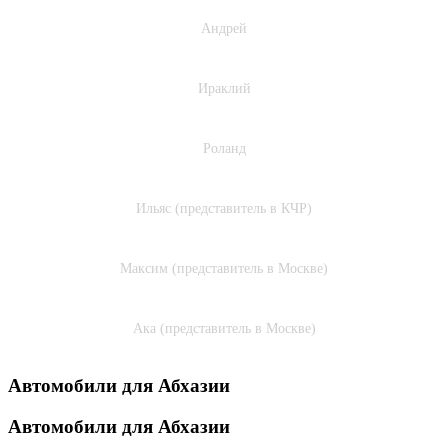
+34 (722) 18-83-16
Андрей
+7 (940) 720-07-20
Ираклий
+7 (940) 776-34-90
Роланд
+7 (960) 438-00-84
Ильяс (представитель в КЧР)
+7 (916) 384-68-16
Максим (представитель в Москве)
+7 (925) 701-86-61
Ака (представитель в Москве)
Автомобили для Абхазии
Автомобили для Абхазии