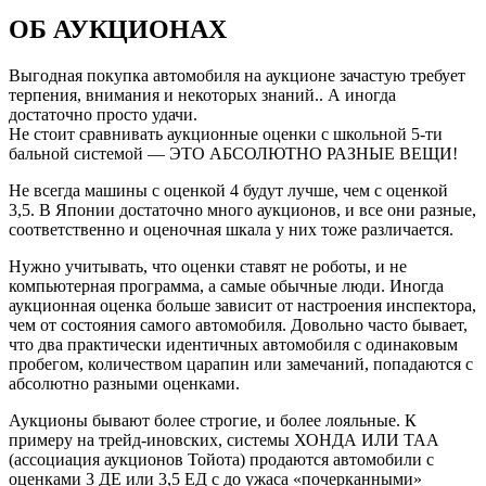
ОБ АУКЦИОНАХ
Выгодная покупка автомобиля на аукционе зачастую требует
терпения, внимания и некоторых знаний.. А иногда
достаточно просто удачи.
Не стоит сравнивать аукционные оценки с школьной 5-ти
бальной системой — ЭТО АБСОЛЮТНО РАЗНЫЕ ВЕЩИ!
Не всегда машины с оценкой 4 будут лучше, чем с оценкой
3,5. В Японии достаточно много аукционов, и все они разные,
соответственно и оценочная шкала у них тоже различается.
Нужно учитывать, что оценки ставят не роботы, и не
компьютерная программа, а самые обычные люди. Иногда
аукционная оценка больше зависит от настроения инспектора,
чем от состояния самого автомобиля. Довольно часто бывает,
что два практически идентичных автомобиля с одинаковым
пробегом, количеством царапин или замечаний, попадаются с
абсолютно разными оценками.
Аукционы бывают более строгие, и более лояльные. К
примеру на трейд-иновских, системы ХОНДА ИЛИ ТАА
(ассоциация аукционов Тойота) продаются автомобили с
оценками 3 ДЕ или 3,5 ЕД с до ужаса «почерканными»