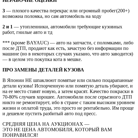
НЕРАБОЧИЕ ОЦЕНКИ
3
— плохого качества перекрас или огромный пробег(200+)
возможна поломка, но сам автомобиль на ходу
2 и 1
— утопленники, автомобили требующие кузовных
работ, гнилые авто и тд
*** (кроме BAYAUC) — авто на запчасти, с поломками, либо
после ДТП, продают как есть, зачастую без информации по
машине (но в некоторых случаях указано, что авто заводится)
— в целом это покупка кота в мешке.
ПРО ЗАМЕНЫ ДЕТАЛЕЙ КУЗОВА
В Японии НЕ шпаклюют помятые или сильно поцарапанные
детали кузова! Испорченную или помятую деталь убирают, и
на ее место ставят новую, а затем красят. Качество покраски в
70-80% случаев хорошее. Автомобили после серьезного ДТП
никто не ремонтирует, ибо в стране с таким высоким уровнем
жизни и оплатой труда, это просто не рентабельно. Им проще
и дешевле пустить разбитый авто под пресс.
СРЕДНЯЯ ЦЕНА НА АУКЦИОНАХ —
ЭТО НЕ ЦЕНА АВТОМОБИЛЯ, КОТОРЫЙ ВАМ
ПОНРАВИЛСЯ!