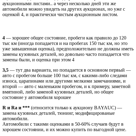
аукционными листами.. а через несколько дней эти же
автомобили можно увидеть на других аукционах, но уже с
оценкой 4, и практически чистым аукционным листом.
Оценки с которыми
можно работать
4
— хорошее общее состояние, пробеги как правило до 120
тыс км (иногда попадается и на пробегах 150 тыс км, но это
уже завышенная оценка), предположительно не должны иметь
замены кузовных деталей, но довольно часто попадается что
замены были, и оценка при этом 4
3,5
— тут два варианта, но попадается в основном первый —
авто с пробегом больше 100 тыс км, с какими-либо следами
износа, царапинами или другими мелкими замечаниями, и
второй — авто с маленьким пробегом, и к примеру, заметной
вмятиной, либо заменой кузовных деталей, но общее
состояние у автомобиля хорошее
R и Ra и ***
(относится только к аукциону BAYAUC) —
замена кузовных деталей, тюнинг, модифицированые
автомобили.
Автомобили с такими оценками в 50-60% случаев будут в
хорошем состоянии, и их можно купить по выгодной цене.