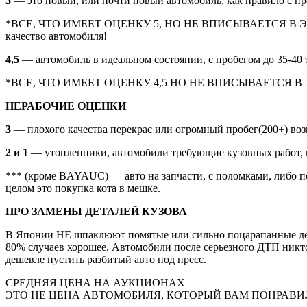
5
— это новый, или почти новый автомобиль, как правило с про
*ВСЕ, ЧТО ИМЕЕТ ОЦЕНКУ 5, НО НЕ ВПИСЫВАЕТСЯ В ЭТИ РАМКИ
качество автомобиля!
4,5
— автомобиль в идеальном состоянии, с пробегом до 35-40 
*ВСЕ, ЧТО ИМЕЕТ ОЦЕНКУ 4,5 НО НЕ ВПИСЫВАЕТСЯ В ЭТИ РА
НЕРАБОЧИЕ ОЦЕНКИ
3
— плохого качества перекрас или огромный пробег(200+) воз
2 и 1
— утопленники, автомобили требующие кузовных работ, 
*** (кроме BAYAUC) — авто на запчасти, с поломками, либо по
целом это покупка кота в мешке.
ПРО ЗАМЕНЫ ДЕТАЛЕЙ КУЗОВА
В Японии НЕ шпаклюют помятые или сильно поцарапанные детали
80% случаев хорошее. Автомобили после серьезного ДТП никто 
дешевле пустить разбитый авто под пресс.
СРЕДНЯЯ ЦЕНА НА АУКЦИОНАХ —
ЭТО НЕ ЦЕНА АВТОМОБИЛЯ, КОТОРЫЙ ВАМ ПОНРАВИ