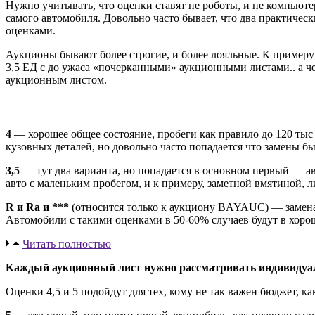
Нужно учитывать, что оценки ставят не роботы, и не компьюте
самого автомобиля. Довольно часто бывает, что два практиче
оценками.
Аукционы бывают более строгие, и более лояльные. К пример
3,5 ЕД с до ужаса «почерканными» аукционными листами.. а че
аукционным листом.
4
— хорошее общее состояние, пробеги как правило до 120 тыс 
кузовных деталей, но довольно часто попадается что замены бы
3,5
— тут два варианта, но попадается в основном первый — а
авто с маленьким пробегом, и к примеру, заметной вмятиной, 
R и Ra и ***
(относится только к аукциону BAYAUC) — замена
Автомобили с такими оценками в 50-60% случаев будут в хоро
Читать полностью
Каждый аукционный лист нужно рассматривать индивидуа
Оценки 4,5 и 5 подойдут для тех, кому не так важен бюджет, к