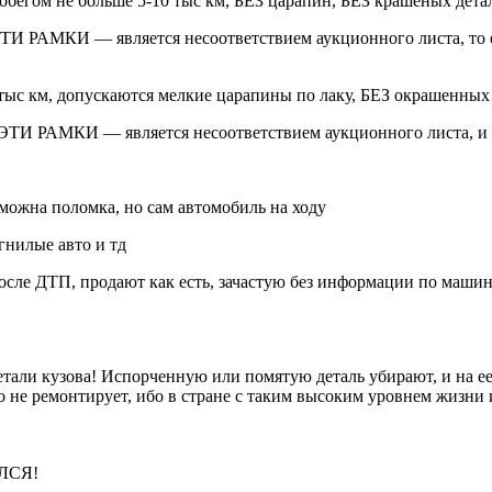
бегом не больше 5-10 тыс км, БЕЗ царапин, БЕЗ крашеных детал
 — является несоответствием аукционного листа, то есть в
тыс км, допускаются мелкие царапины по лаку, БЕЗ окрашенных 
МКИ — является несоответствием аукционного листа, и вы
можна поломка, но сам автомобиль на ходу
гнилые авто и тд
сле ДТП, продают как есть, зачастую без информации по машине 
 кузова! Испорченную или помятую деталь убирают, и на ее мес
не ремонтирует, ибо в стране с таким высоким уровнем жизни и
ЛСЯ!