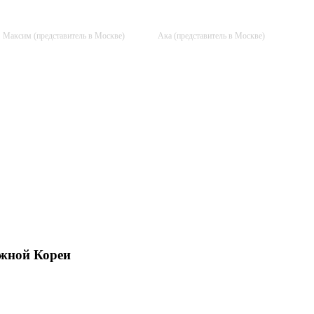
+7 (916) 384-68-16
+7 (925) 701-86-61
Максим (представитель в Москве)
Ака (представитель в Москве)
Южной Кореи