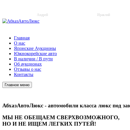
+34 (722) 18-83-16
+7 (940) 720-07-20
Андрей
Ираклий
Главная
О нас
Японские Аукционы
Южнокорейские авто
В наличии / В пути
Об аукционах
Отзывы о нас
Контакты
Главное меню
АбхазАвтоЛюкс - автомобили класса люкс под з
МЫ НЕ ОБЕЩАЕМ СВЕРХВОЗМОЖНОГО,
НО И НЕ ИЩЕМ ЛЕГКИХ ПУТЕЙ!