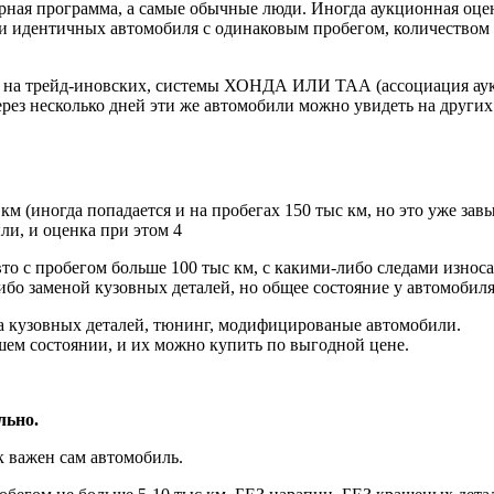
рная программа, а самые обычные люди. Иногда аукционная оцен
ски идентичных автомобиля с одинаковым пробегом, количеством
у на трейд-иновских, системы ХОНДА ИЛИ ТАА (ассоциация аук
рез несколько дней эти же автомобили можно увидеть на других
Оценки с которыми
можно работать
км (иногда попадается и на пробегах 150 тыс км, но это уже з
ли, и оценка при этом 4
вто с пробегом больше 100 тыс км, с какими-либо следами изно
либо заменой кузовных деталей, но общее состояние у автомобил
 кузовных деталей, тюнинг, модифицированые автомобили.
шем состоянии, и их можно купить по выгодной цене.
льно.
ак важен сам автомобиль.