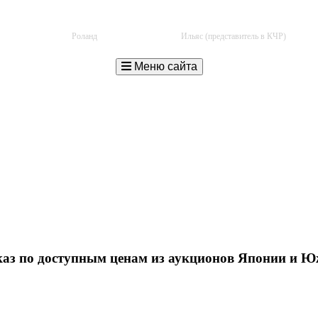
+7 (940) 776-34-90
+7 (960) 438-00-84
Роланд
Ильяс (представитель в КЧР)
Меню сайта
аказ по доступным ценам из аукционов Японии и 