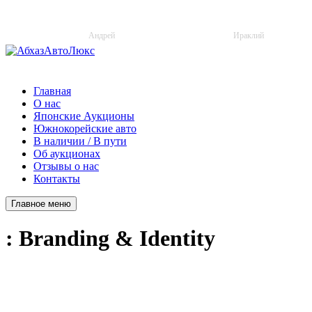
+34 (722) 18-83-16
+7 (940) 720-07-20
Андрей
Ираклий
Главная
О нас
Японские Аукционы
Южнокорейские авто
В наличии / В пути
Об аукционах
Отзывы о нас
Контакты
Главное меню
: Branding & Identity