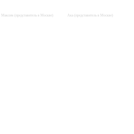
+7 (916) 384-68-16
+7 (925) 701-86-61
Максим (представитель в Москве)
Ака (представитель в Москве)