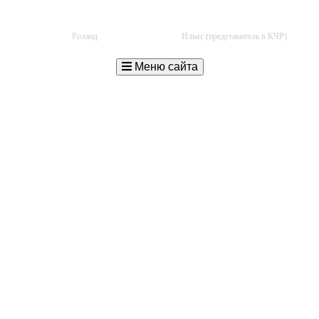
+7 (940) 776-34-90
+7 (960) 438-00-84
Роланд
Ильяс (представитель в КЧР)
Меню сайта